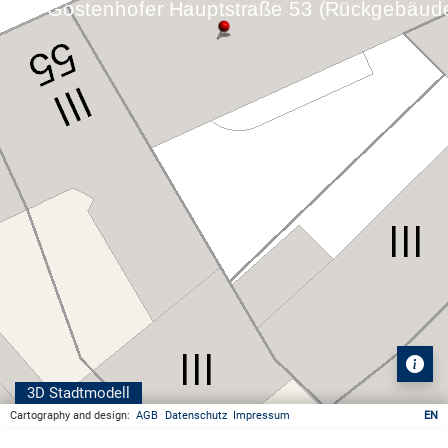
3D Stadtmodell
Cartography and design:
AGB
Datenschutz
Impressum
EN